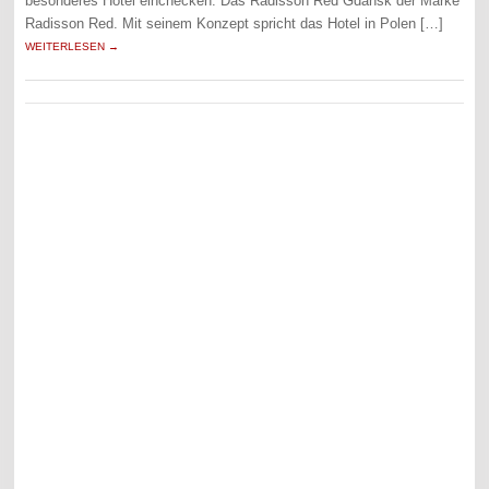
besonderes Hotel einchecken: Das Radisson Red Gdansk der Marke
Radisson Red. Mit seinem Konzept spricht das Hotel in Polen […]
WEITERLESEN →