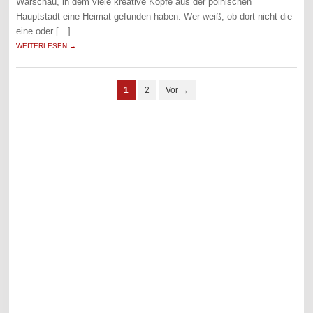
Warschau, in dem viele kreative Köpfe aus der polnischen
Hauptstadt eine Heimat gefunden haben. Wer weiß, ob dort nicht die
eine oder […]
WEITERLESEN →
1
2
Vor →