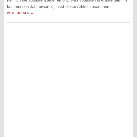
nämlich die Touristensteuer erhöht. Was Touristen in Amsterdam im
kommenden Jahr erwartet, fasst dieser Artikel zusammen.
WEITERLESEN →