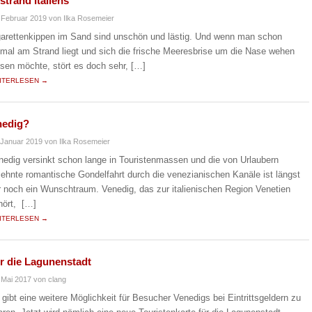
trand Italiens
 Februar 2019
von Ilka Rosemeier
garettenkippen im Sand sind unschön und lästig. Und wenn man schon
nmal am Strand liegt und sich die frische Meeresbrise um die Nase wehen
ssen möchte, stört es doch sehr, […]
ITERLESEN →
nedig?
 Januar 2019
von Ilka Rosemeier
nedig versinkt schon lange in Touristenmassen und die von Urlaubern
sehnte romantische Gondelfahrt durch die venezianischen Kanäle ist längst
r noch ein Wunschtraum. Venedig, das zur italienischen Region Venetien
hört, […]
ITERLESEN →
ür die Lagunenstadt
 Mai 2017
von clang
 gibt eine weitere Möglichkeit für Besucher Venedigs bei Eintrittsgeldern zu