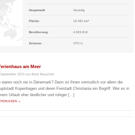
Hauptstadt:
Venedig
Fläche:
18.391 km²
Bevölkerung:
4.926.818
Zeitzone:
UTC+1
 Ferienhaus am Meer
 September 2023
von Boris Beuschel
e waren noch nie in Dänemark? Dann ist Ihnen vermutlich vor allem die
uptstadt Kopenhagen und deren Freistadt Christiania ein Begriff. Wer es in
inem Urlaub eher ländlicher und ruhiger […]
ITERLESEN →