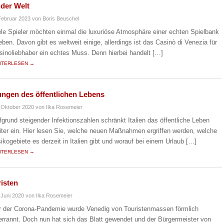
 der Welt
Februar 2023
von Boris Beuschel
ele Spieler möchten einmal die luxuriöse Atmosphäre einer echten Spielbank
leben. Davon gibt es weltweit einige, allerdings ist das Casinò di Venezia für
sinoliebhaber ein echtes Muss. Denn hierbei handelt […]
ITERLESEN →
kungen des öffentlichen Lebens
 Oktober 2020
von Ilka Rosemeier
fgrund steigender Infektionszahlen schränkt Italien das öffentliche Leben
iter ein. Hier lesen Sie, welche neuen Maßnahmen ergriffen werden, welche
sikogebiete es derzeit in Italien gibt und worauf bei einem Urlaub […]
ITERLESEN →
isten
 Juni 2020
von Ilka Rosemeier
r der Corona-Pandemie wurde Venedig von Touristenmassen förmlich
errannt. Doch nun hat sich das Blatt gewendet und der Bürgermeister von