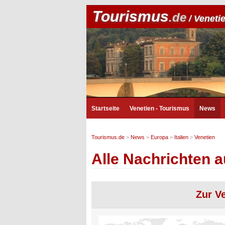
Tourismus
.de
/ Veneti
Startseite
Venetien - Tourismus
News
Tourismus.de
>
News
>
Europa
>
Italien
>
Venetien
Alle Nachrichten a
Zur V