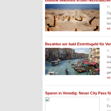
Bibione bekommt ersten Nichtrauchers
21.
Zi
ei
la
WE
Bezahlen wir bald Eintrittsgeld für Ve
11.
Ve
er
nu
ge
WE
Sparen in Venedig: Neuer City Pass f
27.
Es