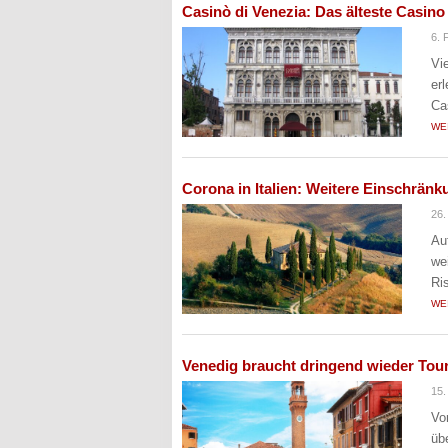
Casinò di Venezia: Das älteste Casino
6. 
Vi
er
Ca
WE
Corona in Italien: Weitere Einschrän
26.
Au
we
Ri
WE
Venedig braucht dringend wieder Tour
15.
Vo
üb