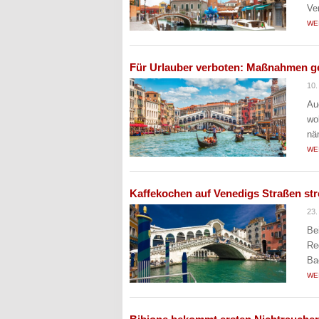
Ve
WE
Für Urlauber verboten: Maßnahmen 
10.
Au
wo
nä
WE
Kaffekochen auf Venedigs Straßen st
23.
Be
Re
Ba
WE