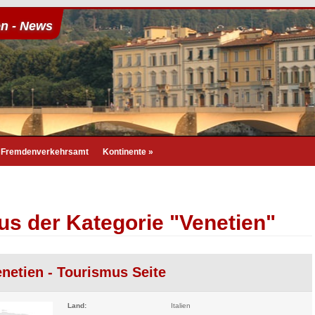
en - News
Fremdenverkehrsamt
Kontinente
»
us der Kategorie "Venetien"
enetien - Tourismus Seite
Land:
Italien