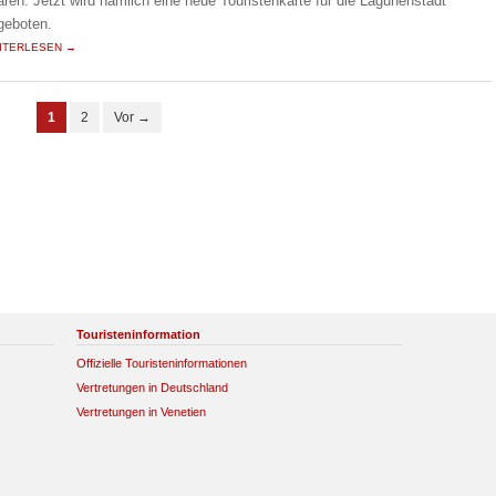
aren. Jetzt wird nämlich eine neue Touristenkarte für die Lagunenstadt
geboten.
ITERLESEN →
1
2
Vor →
Touristeninformation
Offizielle Touristeninformationen
Vertretungen in Deutschland
Vertretungen in Venetien