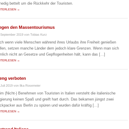
nedig bettelt um die Rückkehr der Touristen.
ITERLESEN →
gegen den Massentourismus
 September 2019
von Tobias Kurz
ch wenn viele Menschen während ihres Urlaubs ihre Freiheit genießen
llen, setzen manche Länder dem jedoch klare Grenzen. Wenn man sich
mlich nicht an Gesetze und Gepflogenheiten hält, kann das […]
ITERLESEN →
reng verboten
 Juli 2019
von Ilka Rosemeier
im (Nicht-) Benehmen von Touristen in Italien versteht die italienische
gierung keinen Spaß und greift hart durch. Das bekamen jüngst zwei
ckpacker aus Berlin zu spüren und wurden dafür kräftig […]
ITERLESEN →