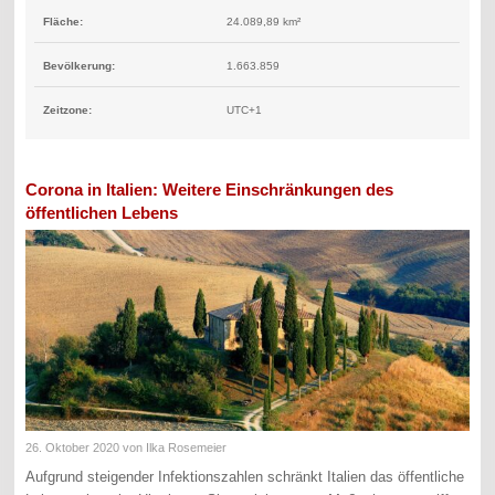
Fläche:
24.089,89 km²
Bevölkerung:
1.663.859
Zeitzone:
UTC+1
Corona in Italien: Weitere Einschränkungen des
öffentlichen Lebens
26. Oktober 2020
von Ilka Rosemeier
Aufgrund steigender Infektionszahlen schränkt Italien das öffentliche