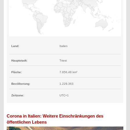
Land:
Italien
Hauptstadt:
Triest
Fläche:
7.856,48 km²
Bevölkerung:
1.229.363
Zeitzone:
UTC+1
Corona in Italien: Weitere Einschränkungen des
öffentlichen Lebens