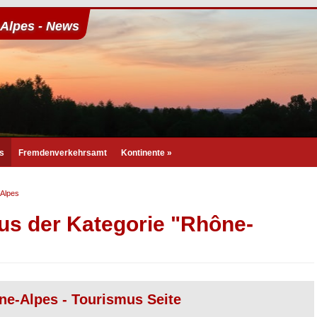
Alpes - News
s
Fremdenverkehrsamt
Kontinente
»
Alpes
aus der Kategorie "Rhône-
ne-Alpes - Tourismus Seite