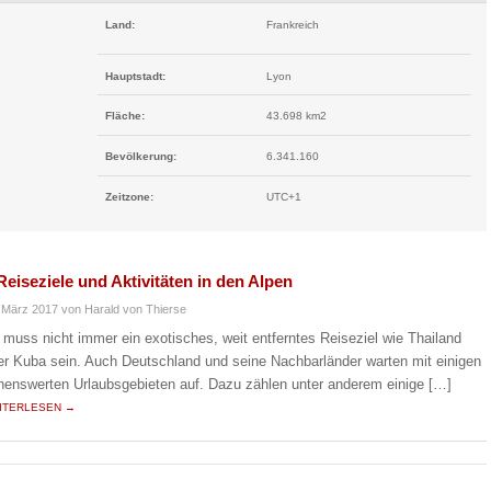
Land:
Frankreich
Hauptstadt:
Lyon
Fläche:
43.698 km2
Bevölkerung:
6.341.160
Zeitzone:
UTC+1
eiseziele und Aktivitäten in den Alpen
 März 2017
von Harald von Thierse
 muss nicht immer ein exotisches, weit entferntes Reiseziel wie Thailand
er Kuba sein. Auch Deutschland und seine Nachbarländer warten mit einigen
henswerten Urlaubsgebieten auf. Dazu zählen unter anderem einige […]
ITERLESEN →