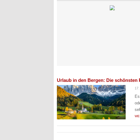
Urlaub in den Bergen: Die schönsten R
17.
Es
od
se
WE