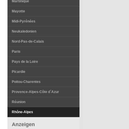
Martinique
Mayotte
Midi-Pyrénées
Neukaledonien
Nord-Pas-de-Calais
Paris
Pays de la Loire
Picardie
Poitou-Charentes
Provence-Alpes-Côte d´Azur
Réunion
Rhône-Alpes
Anzeigen