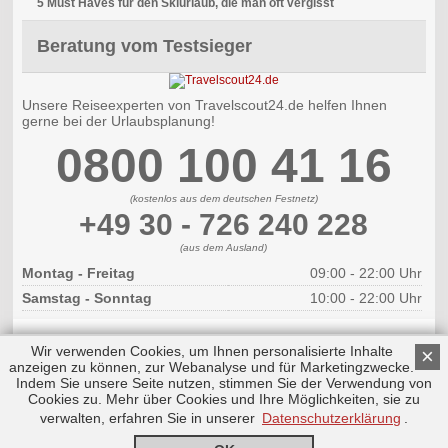
5 Must Haves für den Skiurlaub, die man oft vergisst
Beratung vom Testsieger
Unsere Reiseexperten von Travelscout24.de helfen Ihnen
gerne bei der Urlaubsplanung!
0800 100 41 16
(kostenlos aus dem deutschen Festnetz)
+49 30 - 726 240 228
(aus dem Ausland)
Montag - Freitag
09:00 - 22:00 Uhr
Samstag - Sonntag
10:00 - 22:00 Uhr
Wir verwenden Cookies, um Ihnen personalisierte Inhalte
×
anzeigen zu können, zur Webanalyse und für Marketingzwecke.
Indem Sie unsere Seite nutzen, stimmen Sie der Verwendung von
Cookies zu. Mehr über Cookies und Ihre Möglichkeiten, sie zu
Copyright © 2026 by Triplemind GmbH
Nach oben
Impressum
verwalten, erfahren Sie in unserer
Datenschutzerklärung
.