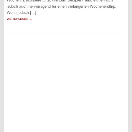
Wochen. Besondere Orte, wie zum Beispiel Paris, eignen sich
jedoch auch hervorragend für einen verlängerten Wochenendtrip.
Wenn jedoch […]
WEITERLESEN →