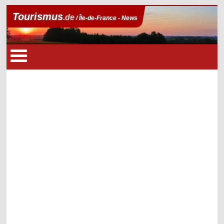
Tourismus
.de
/ Île-de-France - News