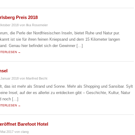
lsberg Preis 2018
Oktober 2018
von Ilka Rosemeier
rum, die Perle der Nordfriesischen Inseln, bietet Ruhe und Natur pur.
kannt ist sie für ihren feinen Kniepsand und dem 15 Kilometer langen
rand. Genau hier befindet sich der Gewinner […]
ITERLESEN →
nsel
 Januar 2018
von Manfred Becht
lt, das ist mehr als Strand und Sonne. Mehr als Shopping und Sansibar. Sylt
 eine Insel, auf der es allerlei zu entdecken gibt – Geschichte, Kultur, Natur
d noch […]
ITERLESEN →
eröffnet Barefoot Hotel
 Mai 2017
von clang