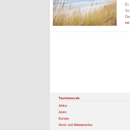
Er
Sc
De
WE
Tourismus.de
Afrika
Asien
Europa
Nord- und Mittelamerika