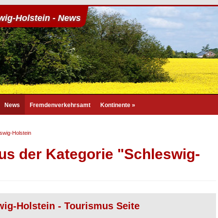
wig-Holstein - News
News
Fremdenverkehrsamt
Kontinente
»
swig-Holstein
us der Kategorie "Schleswig-
ig-Holstein - Tourismus Seite