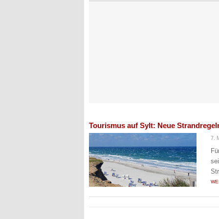
Tourismus auf Sylt: Neue Strandrege
7. 
Fü
se
St
WE