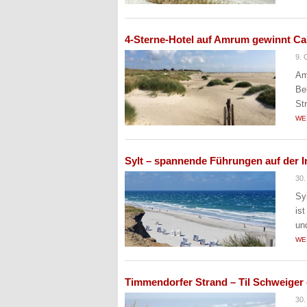
4-Sterne-Hotel auf Amrum gewinnt Car
9. 
Am
Be
St
WE
Sylt – spannende Führungen auf der I
30.
Sy
ist
un
WE
Timmendorfer Strand – Til Schweiger 
30.