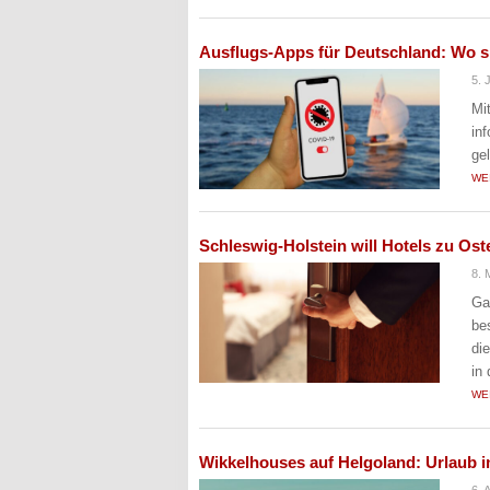
Ausflugs-Apps für Deutschland: Wo s
5. 
Mi
in
ge
WE
Schleswig-Holstein will Hotels zu Ost
8. 
Ga
be
di
in
WE
Wikkelhouses auf Helgoland: Urlaub 
6. 