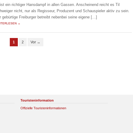
 ist ein richtiger Hansdampf in allen Gassen. Anscheinend reicht es Til
hweiger nicht, nur als Regisseur, Produzent und Schauspieler aktiv zu sein.
r gebürtige Freiburger betreibt nebenbei seine eigene […]
ITERLESEN →
1
2
Vor →
Touristeninformation
Offizielle Touristeninformationen