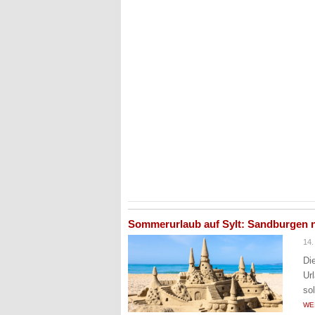
Sommerurlaub auf Sylt: Sandburgen 
14.
Di
Ur
so
WE