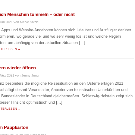
ich Menschen tummeln – oder nicht
Juni 2021
von Nicole Sälzle
t Apps und Website-Angeboten können sich Urlauber und Ausflügler darüber
formieren, wo gerade viel und wo sehr wenig los ist und welche Regeln
lten, um abhängig von der aktuellen Situation […]
ITERLESEN →
ern wieder öffnen
März 2021
von Jenny Jung
nz besonders die mögliche Reisesituation an den Osterfeiertagen 2021
schäftigt derzeit Veranstalter, Anbieter von touristischen Unterkünften und
e Bundesländer in Deutschland gleichermaßen. Schleswig-Holstein zeigt sich
 dieser Hinsicht optimistisch und […]
ITERLESEN →
im Pappkarton
August 2019
von Ilka Rosemeier