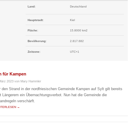
Land:
Deutschland
Hauptstadt:
Kiel
Fläche:
15.8000 km2
Bevölkerung:
2.817.682
Zeitzone:
UTC+1
ln für Kampen
März 2023
von Mary Hammler
r den Strand in der nordfriesischen Gemeinde Kampen auf Sylt gilt bereits
it Längerem ein Übernachtungsverbot. Nun hat die Gemeinde die
randregeln verschärft.
ITERLESEN →