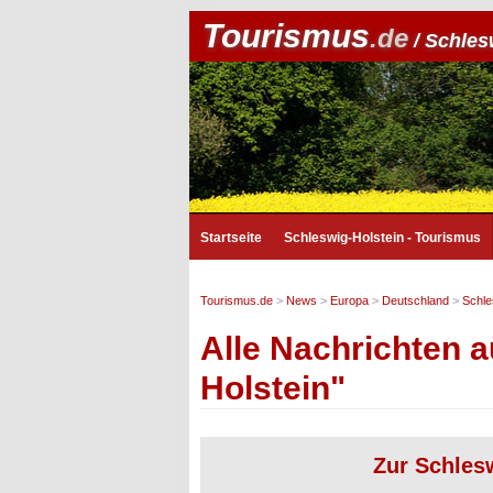
Tourismus
.de
/ Schles
Startseite
Schleswig-Holstein - Tourismus
Tourismus.de
>
News
>
Europa
>
Deutschland
>
Schle
Alle Nachrichten a
Holstein"
Zur Schlesw