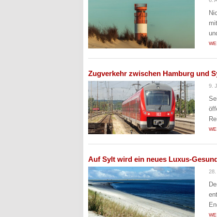
Ni
mi
un
WE
Zugverkehr zwischen Hamburg und Sy
9. 
Se
öf
Re
WE
Auf Sylt wird ein neues Luxus-Gesund
28
De
en
En
WE