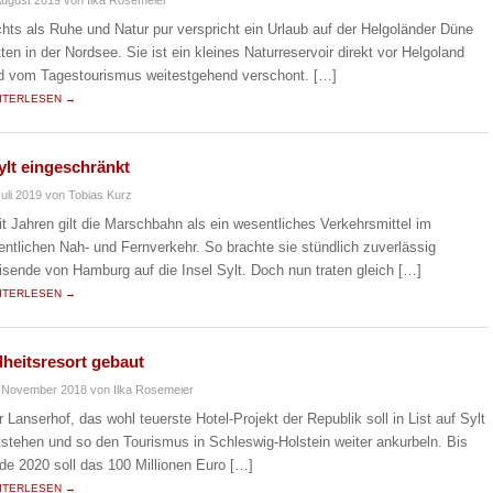
chts als Ruhe und Natur pur verspricht ein Urlaub auf der Helgoländer Düne
tten in der Nordsee. Sie ist ein kleines Naturreservoir direkt vor Helgoland
d vom Tagestourismus weitestgehend verschont. […]
ITERLESEN →
lt eingeschränkt
Juli 2019
von Tobias Kurz
it Jahren gilt die Marschbahn als ein wesentliches Verkehrsmittel im
fentlichen Nah- und Fernverkehr. So brachte sie stündlich zuverlässig
isende von Hamburg auf die Insel Sylt. Doch nun traten gleich […]
ITERLESEN →
heitsresort gebaut
. November 2018
von Ilka Rosemeier
r Lanserhof, das wohl teuerste Hotel-Projekt der Republik soll in List auf Sylt
tstehen und so den Tourismus in Schleswig-Holstein weiter ankurbeln. Bis
de 2020 soll das 100 Millionen Euro […]
ITERLESEN →