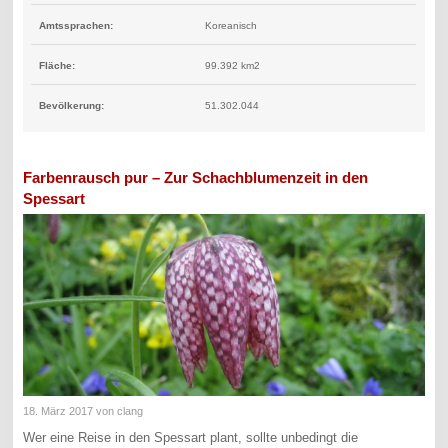
Amtssprachen:
Koreanisch
Fläche:
99.392 km2
Bevölkerung:
51.302.044
Farbenrausch pur – Zur Schachblumenzeit in den
Spessart
18. März 2017
von clang
Wer eine Reise in den Spessart plant, sollte unbedingt die