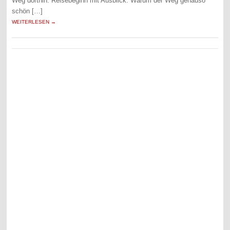
Weg dorthin. Reisebeginn mit Ausblick. Warum der Weg genauso
schön […]
WEITERLESEN →