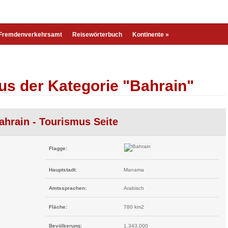
Fremdenverkehrsamt
Reisewörterbuch
Kontinente
»
us der Kategorie "Bahrain"
ahrain - Tourismus Seite
Flagge:
Hauptstadt:
Manama
Amtssprachen:
Arabisch
Fläche:
780 km2
Bevölkerung:
1.343.000