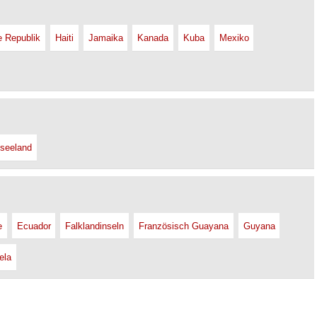
e Republik
Haiti
Jamaika
Kanada
Kuba
Mexiko
seeland
e
Ecuador
Falklandinseln
Französisch Guayana
Guyana
ela