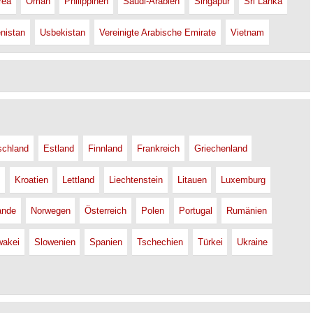
rea
Oman
Philippinen
Saudi-Arabien
Singapur
Sri Lanka
nistan
Usbekistan
Vereinigte Arabische Emirate
Vietnam
schland
Estland
Finnland
Frankreich
Griechenland
Kroatien
Lettland
Liechtenstein
Litauen
Luxemburg
ande
Norwegen
Österreich
Polen
Portugal
Rumänien
wakei
Slowenien
Spanien
Tschechien
Türkei
Ukraine