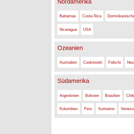
Nordamerika
Bahamas
Costa Rica
Dominikanisch
Nicaragua
USA
Ozeanien
Australien
Cookinseln
Fidschi
Neu
Südamerika
Argentinien
Bolivien
Brasilien
Chil
Kolumbien
Peru
Suriname
Venezu