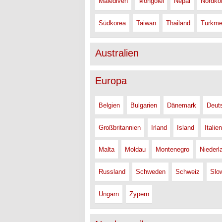
Malediven
Mongolei
Nepal
Nordko
Südkorea
Taiwan
Thailand
Turkme
Australien
Europa
Belgien
Bulgarien
Dänemark
Deut
Großbritannien
Irland
Island
Italien
Malta
Moldau
Montenegro
Niederl
Russland
Schweden
Schweiz
Slo
Ungarn
Zypern