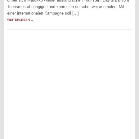
öffnet sich Marokko wieder ausländischen Touristen. Das stark vom
Tourismus abhängige Land kann sich so schrittweise erholen. Mit
einer internationalen Kampagne soll […]
WEITERLESEN →