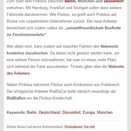
Zum Start wird Pinkbus zwischen
Berlin
, München und
Düsseldorf
verkehren. Mit Hamburg, Frankfurt und Stuttgart sollen dann weitere
Fahrtziele dazukommen. Wie Flixbus, so greift auch Pinkbus auf
Busse von verpartnerten Unternehmen zurück. Der neue Anbieter
bezeichnet sich zudem selbst als
„umweltfreundlichste Busflotte
im Fernlinienverkehr“
.
Wer allein reist, kann zudem auf manchen Fahrten den
Nebensitz
kostenlos dazubuchen
. Da dieser nicht genutzt werden kann, um
eine weitere Person mitzunehmen, hat man so etwas mehr Platz,
sich während der Fahrt auszubreiten. Tickets gibts über die
Webseite
des Anbieters
.
Neben Pinkbus bekommt Flixbus auch Konkurrenz aus Frankreich:
Der erfolgreiche Anbieter BlaBlaCar buhlt nämlich neuerdings als
BlaBlaBus
um die Flixbus-Kundschaft.
Keywords:
Berlin
,
Deutschland
,
Düsseldorf
,
Europa
,
München
Diese News hat keine Kommentare.
Diskutieren Sie mit.