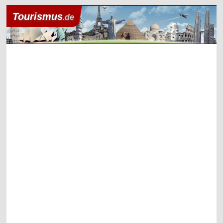
Tourismus
.de