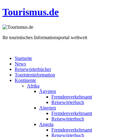
Tourismus
.de
Ihr touristisches Informationsportal weltweit
Startseite
News
Reisewörterbücher
Touristeninformation
Kontinente
Afrika
Ägypten
Fremdenverkehrsamt
Reisewörterbuch
Algerien
Fremdenverkehrsamt
Reisewörterbuch
Angola
Fremdenverkehrsamt
Reisewörterbuch