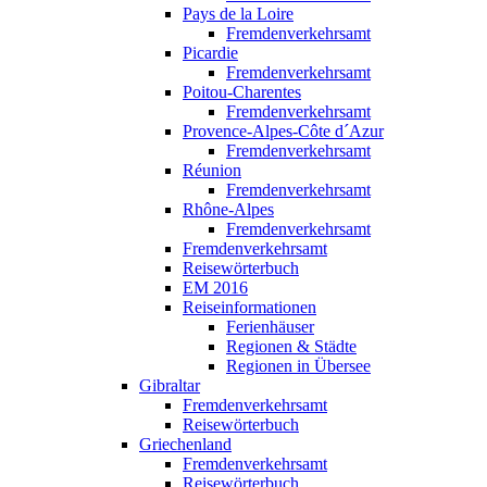
Pays de la Loire
Fremdenverkehrsamt
Picardie
Fremdenverkehrsamt
Poitou-Charentes
Fremdenverkehrsamt
Provence-Alpes-Côte d´Azur
Fremdenverkehrsamt
Réunion
Fremdenverkehrsamt
Rhône-Alpes
Fremdenverkehrsamt
Fremdenverkehrsamt
Reisewörterbuch
EM 2016
Reiseinformationen
Ferienhäuser
Regionen & Städte
Regionen in Übersee
Gibraltar
Fremdenverkehrsamt
Reisewörterbuch
Griechenland
Fremdenverkehrsamt
Reisewörterbuch