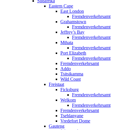
Südafrika
Eastern Cape
East London
Fremdenverkehrsamt
Grahamstown
Fremdenverkehrsamt
Jeffrey’s Bay
Fremdenverkehrsamt
Mthata
Fremdenverkehrsamt
Port Elizabeth
Fremdenverkehrsamt
Fremdenverkehrsamt
Addo
Tsitsikamma
Wild Coast
Freistaat
Ficksburg
Fremdenverkehrsamt
Welkom
Fremdenverkehrsamt
Fremdenverkehrsamt
Tsehlanyane
Vredefort Dome
Gauteng