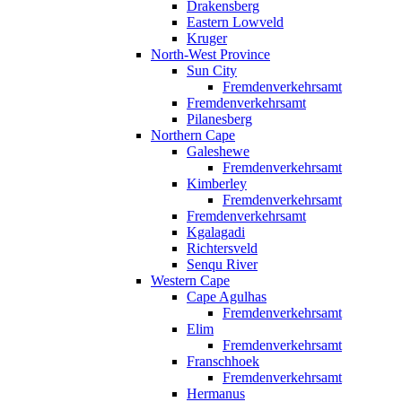
Drakensberg
Eastern Lowveld
Kruger
North-West Province
Sun City
Fremdenverkehrsamt
Fremdenverkehrsamt
Pilanesberg
Northern Cape
Galeshewe
Fremdenverkehrsamt
Kimberley
Fremdenverkehrsamt
Fremdenverkehrsamt
Kgalagadi
Richtersveld
Senqu River
Western Cape
Cape Agulhas
Fremdenverkehrsamt
Elim
Fremdenverkehrsamt
Franschhoek
Fremdenverkehrsamt
Hermanus