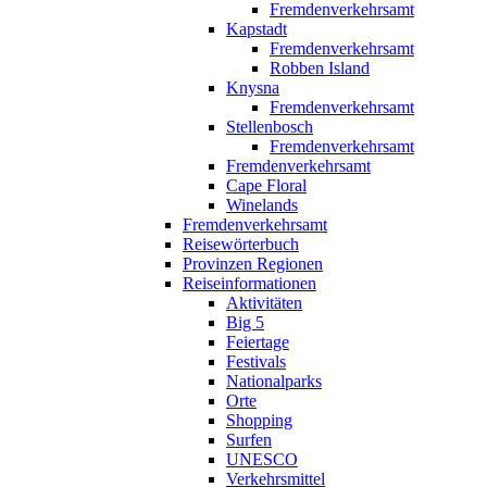
Fremdenverkehrsamt
Kapstadt
Fremdenverkehrsamt
Robben Island
Knysna
Fremdenverkehrsamt
Stellenbosch
Fremdenverkehrsamt
Fremdenverkehrsamt
Cape Floral
Winelands
Fremdenverkehrsamt
Reisewörterbuch
Provinzen Regionen
Reiseinformationen
Aktivitäten
Big 5
Feiertage
Festivals
Nationalparks
Orte
Shopping
Surfen
UNESCO
Verkehrsmittel