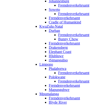
Johannesburg
Fremdenverkehrsamt
Soweto
Fremdenverkehrsamt
Fremdenverkehrsamt
Cradle of Humankind
KwaZulu-Natal
Durban
Fremdenverkehrsamt
Bunny Chow
Fremdenverkehrsamt
Drakensberg
Elephant Coast
Hluhluwe
iSimangaliso
Limpopo
Phalaborwa
Fremdenverkehrsamt
Polokwane
Fremdenverkehrsamt
Fremdenverkehrsamt
Mapungubwe
Mpumalanga
Fremdenverkehrsamt
Blyde River