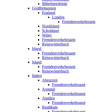
Mittelmeerküste
Großbritannien
England
London
Fremdenverkehrsamt
Nordirland
Schottland
Wales
Fremdenverkehrsamt
Reisewörterbuch
Irland
Fremdenverkehrsamt
Reisewörterbuch
Island
Fremdenverkehrsamt
Reisewörterbuch
Italien
Abruzzen
Fremdenverkehrsamt
Aostatal
Fremdenverkehrsamt
Apulien
Fremdenverkehrsamt
Basilikata
Fremdenverkehrsamt