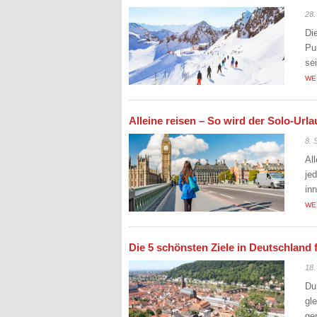
28.
Di
Pu
se
WE
Alleine reisen – So wird der Solo-Ur
8. 
Al
je
in
WE
Die 5 schönsten Ziele in Deutschland 
18.
Du
gl
ge