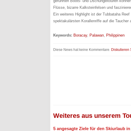
geführten Boots- und Dschungeltouren können 
Flüsse, bizarre Kalksteinfelsen und faszinie
Ein weiteres Highlight ist der Tubbataha Reef 
spektakulärsten Korallenriffe auf die Taucher a
Keywords:
Boracay
,
Palawan
,
Philippinen
Diese News hat keine Kommentare.
Diskutieren 
Weiteres aus unserem To
5 angesagte Ziele für den Skiurlaub i