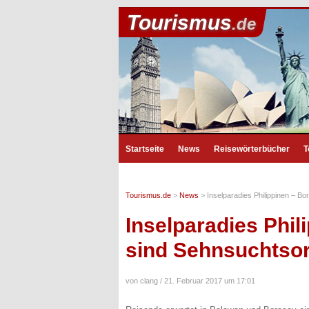
Tourismus
.de
Startseite
News
Reisewörterbücher
T
Tourismus.de
>
News
>
Inselparadies Philippinen – 
Inselparadies Phi
sind Sehnsuchtso
von clang /
21. Februar 2017 um 17:01