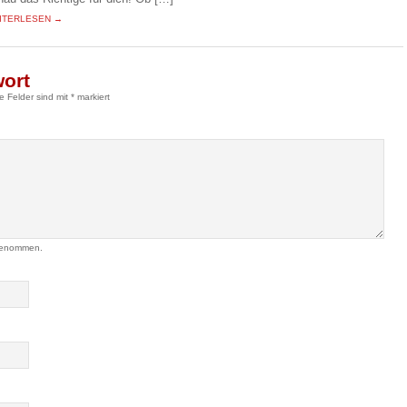
ITERLESEN →
wort
he Felder sind mit
*
markiert
genommen.