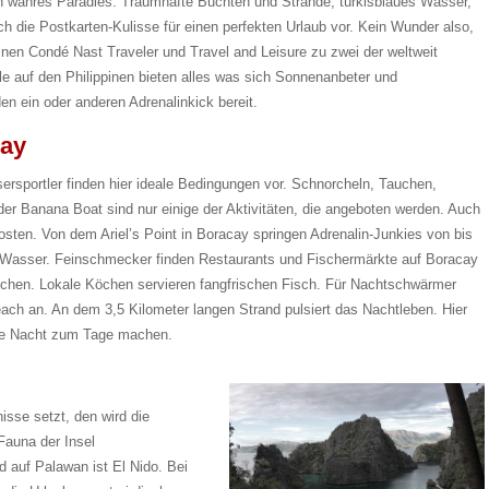
n wahres Paradies: Traumhafte Buchten und Strände, türkisblaues Wasser,
h die Postkarten-Kulisse für einen perfekten Urlaub vor. Kein Wunder also,
nen Condé Nast Traveler und Travel and Leisure zu zwei der weltweit
le auf den Philippinen bieten alles was sich Sonnenanbeter und
n ein oder anderen Adrenalinkick bereit.
cay
ersportler finden hier ideale Bedingungen vor. Schnorcheln, Tauchen,
der Banana Boat sind nur einige der Aktivitäten, die angeboten werden. Auch
osten. Von dem Ariel’s Point in Boracay springen Adrenalin-Junkies von bis
e Wasser. Feinschmecker finden Restaurants und Fischermärkte auf Boracay
prechen. Lokale Köchen servieren fangfrischen Fisch. Für Nachtschwärmer
ach an. An dem 3,5 Kilometer langen Strand pulsiert das Nachtleben. Hier
ie Nacht zum Tage machen.
isse setzt, den wird die
Fauna der Insel
d auf Palawan ist El Nido. Bei