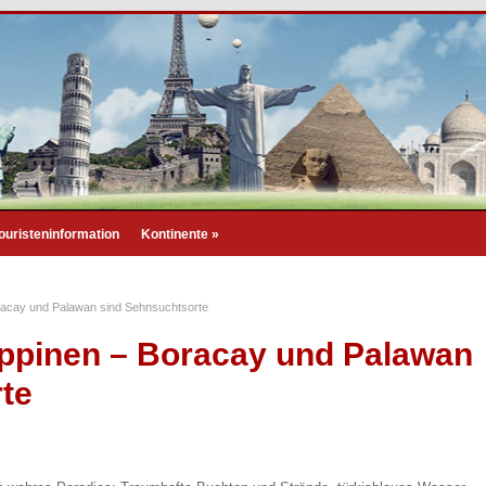
ouristeninformation
Kontinente
»
Boracay und Palawan sind Sehnsuchtsorte
lippinen – Boracay und Palawan
rte