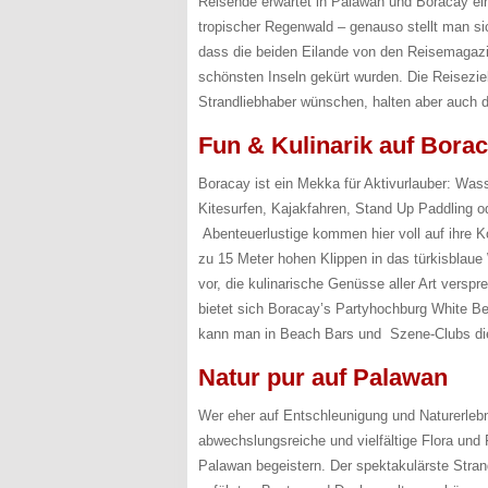
Reisende erwartet in Palawan und Boracay ei
tropischer Regenwald – genauso stellt man sic
dass die beiden Eilande von den Reisemagazi
schönsten Inseln gekürt wurden. Die Reisezie
Strandliebhaber wünschen, halten aber auch de
Fun & Kulinarik auf Bora
Boracay ist ein Mekka für Aktivurlauber: Wass
Kitesurfen, Kajakfahren, Stand Up Paddling o
Abenteuerlustige kommen hier voll auf ihre K
zu 15 Meter hohen Klippen in das türkisblau
vor, die kulinarische Genüsse aller Art vers
bietet sich Boracay’s Partyhochburg White Be
kann man in Beach Bars und Szene-Clubs d
Natur pur auf Palawan
Wer eher auf Entschleunigung und Naturerlebn
abwechslungsreiche und vielfältige Flora und 
Palawan begeistern. Der spektakulärste Stran