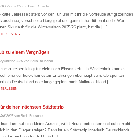
 Oktober 2025
von Boris Beuschel
e kalte Jahreszeit steht vor der Tür, und mit ihr die Vorfreude auf glitzernden
lverschnee, verschneite Berggipfel und gemütliche Hüttenabende. Wer
inen Skiurlaub für die Wintersaison 2025/26 plant, hat die […]
ITERLESEN →
laub zu einem Vergnügen
September 2025
von Boris Beuschel
leine zu reisen klingt für viele nach Einsamkeit – in Wirklichkeit kann es
doch eine der bereicherndsten Erfahrungen überhaupt sein. Ob spontan
nerhalb Deutschland oder lange geplant nach Mallorca, Irland […]
ITERLESEN →
für deinen nächsten Städtetrip
 Juli 2025
von Boris Beuschel
 hast Lust auf eine kleine Auszeit, willst Neues entdecken und dabei nicht
eich in den Flieger steigen? Dann ist ein Städtetrip innerhalb Deutschlands
nau das Richtige für dich! Ob […]