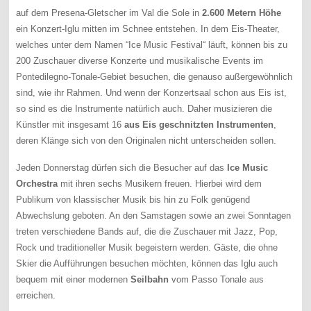
auf dem Presena-Gletscher im Val die Sole in
2.600 Metern Höhe
ein Konzert-Iglu mitten im Schnee entstehen. In dem Eis-Theater,
welches unter dem Namen “Ice Music Festival“ läuft, können bis zu
200 Zuschauer diverse Konzerte und musikalische Events im
Pontedilegno-Tonale-Gebiet besuchen, die genauso außergewöhnlich
sind, wie ihr Rahmen. Und wenn der Konzertsaal schon aus Eis ist,
so sind es die Instrumente natürlich auch. Daher musizieren die
Künstler mit insgesamt 16
aus Eis geschnitzten Instrumenten
,
deren Klänge sich von den Originalen nicht unterscheiden sollen.
Jeden Donnerstag dürfen sich die Besucher auf das
Ice Music
Orchestra
mit ihren sechs Musikern freuen. Hierbei wird dem
Publikum von klassischer Musik bis hin zu Folk genügend
Abwechslung geboten. An den Samstagen sowie an zwei Sonntagen
treten verschiedene Bands auf, die die Zuschauer mit Jazz, Pop,
Rock und traditioneller Musik begeistern werden. Gäste, die ohne
Skier die Aufführungen besuchen möchten, können das Iglu auch
bequem mit einer modernen
Seilbahn
vom Passo Tonale aus
erreichen.