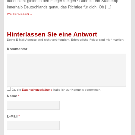
dabei nicht gleich in den Flieger steigen? Dann ist ein Städtetrip
innerhalb Deutschlands genau das Richtige für dich! Ob […]
WEITERLESEN →
Hinterlassen Sie eine Antwort
Deine E-Mail-Adresse wird nicht veröffentlicht.
Erforderliche Felder sind mit
*
markiert
Kommentar
Ja, die
Datenschutzerklärung
habe ich zur Kenntnis genommen.
Name
*
E-Mail
*