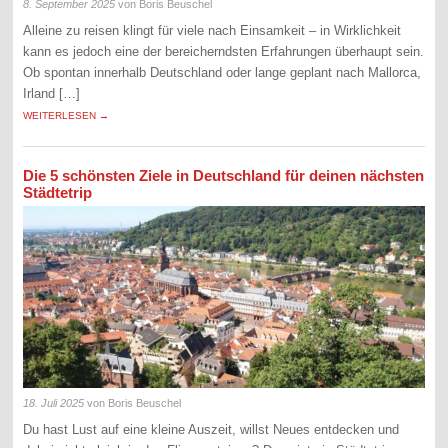
8. September 2025
von Boris Beuschel
Alleine zu reisen klingt für viele nach Einsamkeit – in Wirklichkeit
kann es jedoch eine der bereicherndsten Erfahrungen überhaupt sein.
Ob spontan innerhalb Deutschland oder lange geplant nach Mallorca,
Irland […]
WEITERLESEN →
Die 5 schönsten Ziele in Deutschland für deinen nächsten
Städtetrip
18. Juli 2025
von Boris Beuschel
Du hast Lust auf eine kleine Auszeit, willst Neues entdecken und