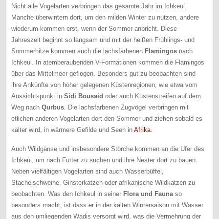
Nicht alle Vogelarten verbringen das gesamte Jahr im Ichkeul.
Manche überwintern dort, um den milden Winter zu nutzen, andere
wiederum kommen erst, wenn der Sommer anbricht. Diese
Jahreszeit beginnt so langsam und mit der heißen Frühlings- und
Sommerhitze kommen auch die lachsfarbenen
Flamingos
nach
Ichkeul. In atemberaubenden V-Formationen kommen die Flamingos
über das Mittelmeer geflogen. Besonders gut zu beobachten sind
ihre Ankünfte von höher gelegenen Küstenregionen, wie etwa vom
Aussichtspunkt in
Sidi Bousaid
oder auch Küstenstreifen auf dem
Weg nach
Qurbus
. Die lachsfarbenen Zugvögel verbringen mit
etlichen anderen Vogelarten dort den Sommer und ziehen sobald es
kälter wird, in wärmere Gefilde und Seen in
Afrika
.
Auch Wildgänse und insbesondere Störche kommen an die Ufer des
Ichkeul, um nach Futter zu suchen und ihre Nester dort zu bauen.
Neben vielfältigen Vogelarten sind auch Wasserbüffel,
Stachelschweine, Ginsterkatzen oder afrikanische Wildkatzen zu
beobachten. Was den Ichkeul in seiner
Flora und Fauna
so
besonders macht, ist dass er in der kalten Wintersaison mit Wasser
aus den umliegenden Wadis versorgt wird, was die Vermehrung der