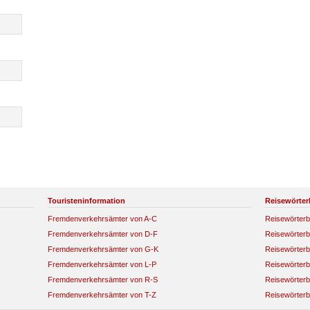
Touristeninformation
Reisewörter
Fremdenverkehrsämter von A-C
Reisewörterb
Fremdenverkehrsämter von D-F
Reisewörterb
Fremdenverkehrsämter von G-K
Reisewörterb
Fremdenverkehrsämter von L-P
Reisewörterb
Fremdenverkehrsämter von R-S
Reisewörterb
Fremdenverkehrsämter von T-Z
Reisewörterb