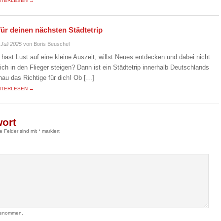
ITERLESEN →
für deinen nächsten Städtetrip
 Juli 2025
von Boris Beuschel
 hast Lust auf eine kleine Auszeit, willst Neues entdecken und dabei nicht
eich in den Flieger steigen? Dann ist ein Städtetrip innerhalb Deutschlands
nau das Richtige für dich! Ob […]
ITERLESEN →
wort
he Felder sind mit
*
markiert
genommen.