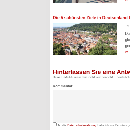
WE
Die 5 schönsten Ziele in Deutschland 
18.
Du
gl
ge
WE
Hinterlassen Sie eine Ant
Deine E-Mail-Adresse wird nicht veröffentlicht.
Erforderlic
Kommentar
Ja, die
Datenschutzerklärung
habe ich zur Kenntnis 