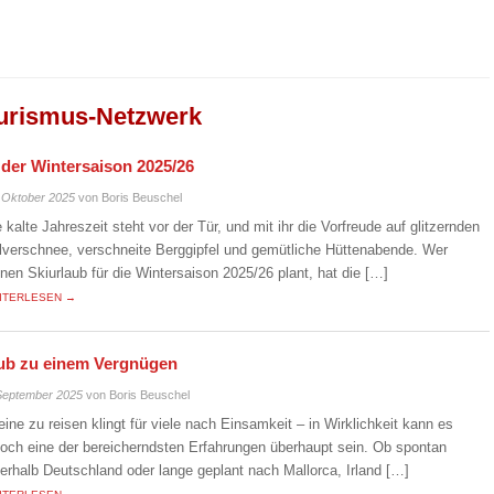
urismus-Netzwerk
n der Wintersaison 2025/26
 Oktober 2025
von Boris Beuschel
e kalte Jahreszeit steht vor der Tür, und mit ihr die Vorfreude auf glitzernden
lverschnee, verschneite Berggipfel und gemütliche Hüttenabende. Wer
inen Skiurlaub für die Wintersaison 2025/26 plant, hat die […]
ITERLESEN →
laub zu einem Vergnügen
September 2025
von Boris Beuschel
leine zu reisen klingt für viele nach Einsamkeit – in Wirklichkeit kann es
doch eine der bereicherndsten Erfahrungen überhaupt sein. Ob spontan
nerhalb Deutschland oder lange geplant nach Mallorca, Irland […]