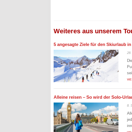
Weiteres aus unserem To
5 angesagte Ziele für den Skiurlaub i
28.
Di
Pu
se
WE
Alleine reisen – So wird der Solo-Ur
8. 
Al
je
in