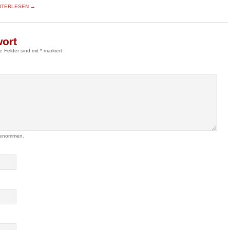
ITERLESEN →
wort
he Felder sind mit
*
markiert
genommen.