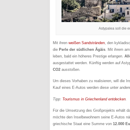
Astypalea soll die 
Mit ihren
weißen Sandstränden
, den kykladis
die
Perle der südlichen Ägäis
. Mit ihrem am
leben, bald ein höheres Prestige erlangen.
All
ausgestattet werden. Künftig werden auf Ast
CO2
ausstoßen.
Um dieses Vorhaben zu realisieren, will die I
Kauf eines E-Autos werden diese unter andere
Tipp:
Tourismus in Griechenland entdecken
.
Für die Umsetzung des Großprojekts erhält d
möchte den Inselbewohnern seine E-Autos näml
griechische Staat eine Summe von
12.000 Eu