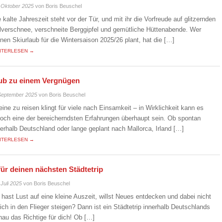
 Oktober 2025
von Boris Beuschel
e kalte Jahreszeit steht vor der Tür, und mit ihr die Vorfreude auf glitzernden
lverschnee, verschneite Berggipfel und gemütliche Hüttenabende. Wer
inen Skiurlaub für die Wintersaison 2025/26 plant, hat die […]
ITERLESEN →
laub zu einem Vergnügen
September 2025
von Boris Beuschel
leine zu reisen klingt für viele nach Einsamkeit – in Wirklichkeit kann es
doch eine der bereicherndsten Erfahrungen überhaupt sein. Ob spontan
nerhalb Deutschland oder lange geplant nach Mallorca, Irland […]
ITERLESEN →
für deinen nächsten Städtetrip
 Juli 2025
von Boris Beuschel
 hast Lust auf eine kleine Auszeit, willst Neues entdecken und dabei nicht
eich in den Flieger steigen? Dann ist ein Städtetrip innerhalb Deutschlands
nau das Richtige für dich! Ob […]