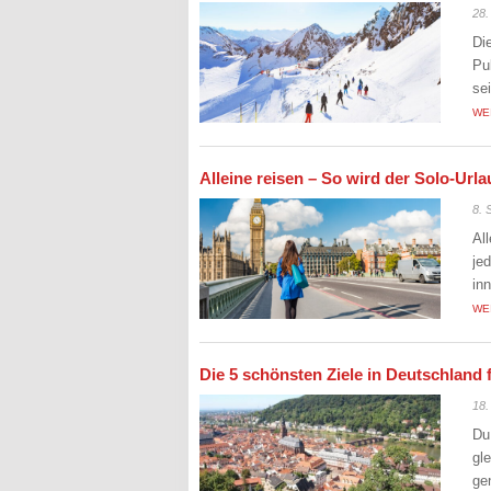
28.
Di
Pu
se
WE
Alleine reisen – So wird der Solo-Ur
8. 
Al
je
in
WE
Die 5 schönsten Ziele in Deutschland 
18.
Du
gl
ge