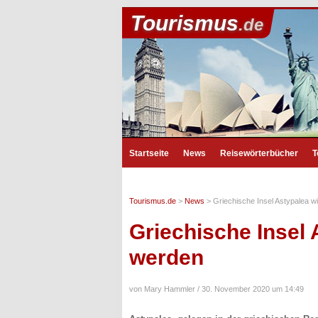
Tourismus
.de
Startseite
News
Reisewörterbücher
T
Tourismus.de
>
News
>
Griechische Insel Astypalea wi
Griechische Insel 
werden
von Mary Hammler /
30. November 2020 um 14:49