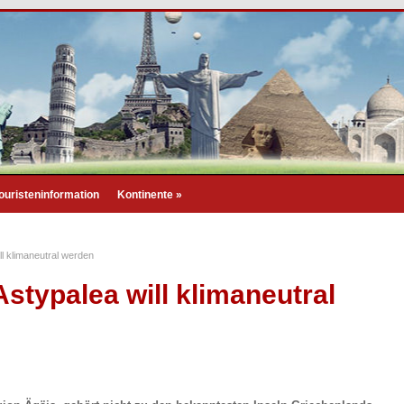
ouristeninformation
Kontinente
»
ll klimaneutral werden
Astypalea will klimaneutral