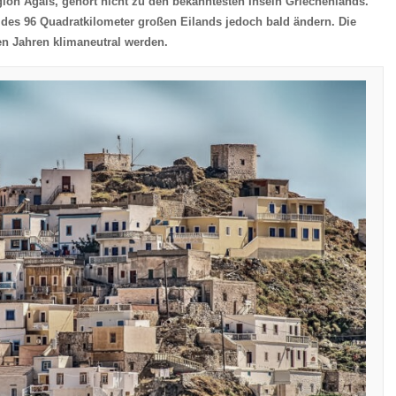
gion Ägäis, gehört nicht zu den bekanntesten Inseln Griechenlands.
des 96 Quadratkilometer großen Eilands jedoch bald ändern. Die
en Jahren klimaneutral werden.