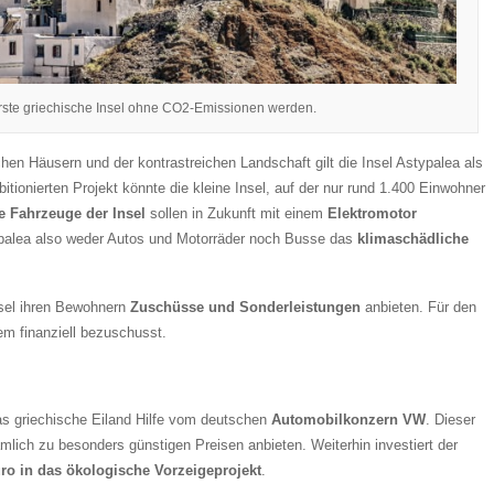
erste griechische Insel ohne CO2-Emissionen werden.
chen Häusern und der kontrastreichen Landschaft gilt die Insel Astypalea als
bitionierten Projekt könnte die kleine Insel, auf der nur rund 1.400 Einwohner
e Fahrzeuge der Insel
sollen in Zukunft mit einem
Elektromotor
ypalea also weder Autos und Motorräder noch Busse das
klimaschädliche
nsel ihren Bewohnern
Zuschüsse und Sonderleistungen
anbieten. Für den
m finanziell bezuschusst.
as griechische Eiland Hilfe vom deutschen
Automobilkonzern VW
. Dieser
ich zu besonders günstigen Preisen anbieten. Weiterhin investiert der
ro in das ökologische Vorzeigeprojekt
.