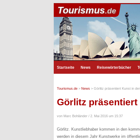
Tourismus
.de
Startseite
News
Reisewörterbücher
T
Tourismus.de
>
News
>
Görlitz präsentiert Kunst in der
Görlitz präsentiert
von Marc Bohländer /
2. Mai 2016 um 15:37
Görlitz. Kunstliebhaber kommen in den kommen
werden in diesem Jahr Kunstwerke im öffentli