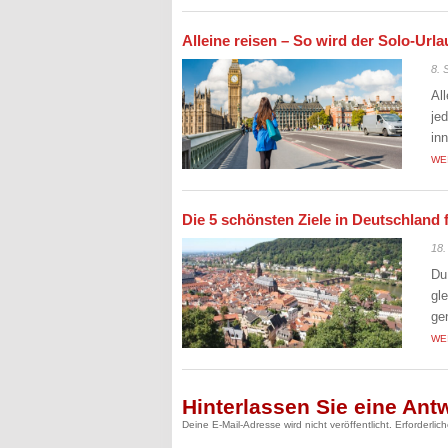
Alleine reisen – So wird der Solo-Ur
8. 
Al
je
in
WE
Die 5 schönsten Ziele in Deutschland 
18.
Du
gl
ge
WE
Hinterlassen Sie eine Ant
Deine E-Mail-Adresse wird nicht veröffentlicht.
Erforderlic