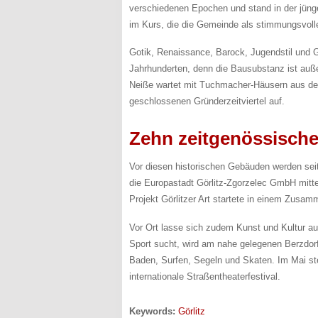
verschiedenen Epochen und stand in der jüng
im Kurs, die die Gemeinde als stimmungsvolle
Gotik, Renaissance, Barock, Jugendstil und Gr
Jahrhunderten, denn die Bausubstanz ist auße
Neiße wartet mit Tuchmacher-Häusern aus de
geschlossenen Gründerzeitviertel auf.
Zehn zeitgenössisch
Vor diesen historischen Gebäuden werden sei
die Europastadt Görlitz-Zgorzelec GmbH mitte
Projekt Görlitzer Art startete in einem Zusa
Vor Ort lasse sich zudem Kunst und Kultur a
Sport sucht, wird am nahe gelegenen Berzdorf
Baden, Surfen, Segeln und Skaten. Im Mai ste
internationale Straßentheaterfestival.
Keywords:
Görlitz