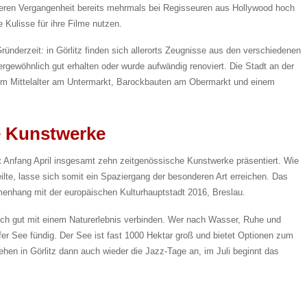
eren Vergangenheit bereits mehrmals bei Regisseuren aus Hollywood hoch
 Kulisse für ihre Filme nutzen.
ünderzeit: in Görlitz finden sich allerorts Zeugnisse aus den verschiedenen
rgewöhnlich gut erhalten oder wurde aufwändig renoviert. Die Stadt an der
m Mittelalter am Untermarkt, Barockbauten am Obermarkt und einem
e Kunstwerke
t Anfang April insgesamt zehn zeitgenössische Kunstwerke präsentiert. Wie
ilte, lasse sich somit ein Spaziergang der besonderen Art erreichen. Das
mmenhang mit der europäischen Kulturhauptstadt 2016, Breslau.
uch gut mit einem Naturerlebnis verbinden. Wer nach Wasser, Ruhe und
er See fündig. Der See ist fast 1000 Hektar groß und bietet Optionen zum
hen in Görlitz dann auch wieder die Jazz-Tage an, im Juli beginnt das