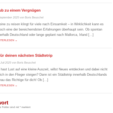
laub zu einem Vergnügen
September 2025
von Boris Beuschel
leine zu reisen klingt für viele nach Einsamkeit – in Wirklichkeit kann es
doch eine der bereicherndsten Erfahrungen überhaupt sein. Ob spontan
nerhalb Deutschland oder lange geplant nach Mallorca, Irland […]
ITERLESEN →
für deinen nächsten Städtetrip
 Juli 2025
von Boris Beuschel
 hast Lust auf eine kleine Auszeit, willst Neues entdecken und dabei nicht
eich in den Flieger steigen? Dann ist ein Städtetrip innerhalb Deutschlands
nau das Richtige für dich! Ob […]
ITERLESEN →
wort
he Felder sind mit
*
markiert