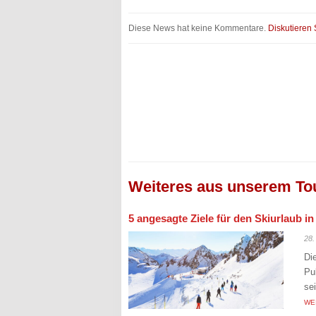
Diese News hat keine Kommentare.
Diskutieren 
Weiteres aus unserem To
5 angesagte Ziele für den Skiurlaub i
28.
Di
Pu
se
WE