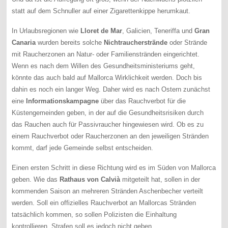
statt auf dem Schnuller auf einer Zigarettenkippe herumkaut.
In Urlaubsregionen wie
Lloret de Mar
, Galicien, Teneriffa und
Gran
Canaria
wurden bereits solche
Nichtraucherstrände
oder Strände
mit Raucherzonen an Natur- oder Familienstränden eingerichtet.
Wenn es nach dem Willen des Gesundheitsministeriums geht,
könnte das auch bald auf Mallorca Wirklichkeit werden. Doch bis
dahin es noch ein langer Weg. Daher wird es nach Ostern zunächst
eine
Informationskampagne
über das Rauchverbot für die
Küstengemeinden geben, in der auf die Gesundheitsrisiken durch
das Rauchen auch für Passivraucher hingewiesen wird. Ob es zu
einem Rauchverbot oder Raucherzonen an den jeweiligen Stränden
kommt, darf jede Gemeinde selbst entscheiden.
Einen ersten Schritt in diese Richtung wird es im Süden von Mallorca
geben. Wie das
Rathaus von Calvià
mitgeteilt hat, sollen in der
kommenden Saison an mehreren Stränden Aschenbecher verteilt
werden. Soll ein offizielles Rauchverbot an Mallorcas Stränden
tatsächlich kommen, so sollen Polizisten die Einhaltung
kontrollieren. Strafen soll es jedoch nicht geben.