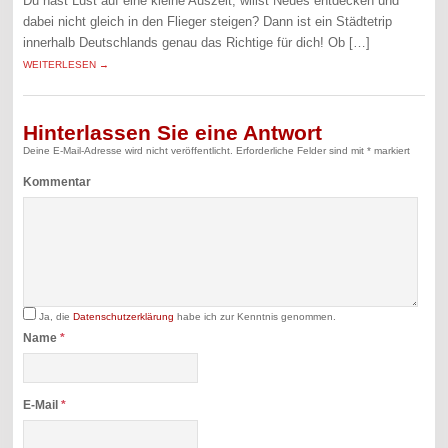
Du hast Lust auf eine kleine Auszeit, willst Neues entdecken und
dabei nicht gleich in den Flieger steigen? Dann ist ein Städtetrip
innerhalb Deutschlands genau das Richtige für dich! Ob […]
WEITERLESEN →
Hinterlassen Sie eine Antwort
Deine E-Mail-Adresse wird nicht veröffentlicht.
Erforderliche Felder sind mit
*
markiert
Kommentar
Ja, die
Datenschutzerklärung
habe ich zur Kenntnis genommen.
Name
*
E-Mail
*