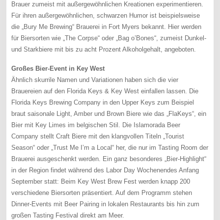
Brauer zumeist mit außergewöhnlichen Kreationen experimentieren.
Für ihren außergewöhnlichen, schwarzen Humor ist beispielsweise
die „Bury Me Brewing“ Brauerei in Fort Myers bekannt. Hier werden
für Biersorten wie „The Corpse“ oder „Bag o’Bones“, zumeist Dunkel-
und Starkbiere mit bis zu acht Prozent Alkoholgehalt, angeboten.
Großes Bier-Event in Key West
Ähnlich skurrile Namen und Variationen haben sich die vier
Brauereien auf den Florida Keys & Key West einfallen lassen. Die
Florida Keys Brewing Company in den Upper Keys zum Beispiel
braut saisonale Light, Amber und Brown Biere wie das „FlaKeys“, ein
Bier mit Key Limes im belgischen Stil. Die Islamorada Beer
Company stellt Craft Biere mit den klangvollen Titeln „Tourist
Season“ oder „Trust Me I’m a Local“ her, die nur im Tasting Room der
Brauerei ausgeschenkt werden. Ein ganz besonderes „Bier-Highlight“
in der Region findet während des Labor Day Wochenendes Anfang
September statt: Beim Key West Brew Fest werden knapp 200
verschiedene Biersorten präsentiert. Auf dem Programm stehen
Dinner-Events mit Beer Pairing in lokalen Restaurants bis hin zum
großen Tasting Festival direkt am Meer.