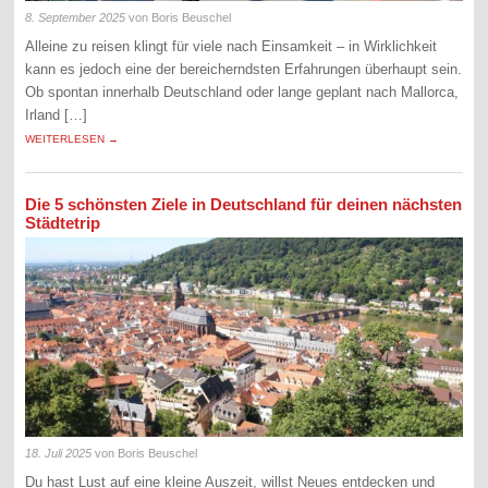
8. September 2025
von Boris Beuschel
Alleine zu reisen klingt für viele nach Einsamkeit – in Wirklichkeit
kann es jedoch eine der bereicherndsten Erfahrungen überhaupt sein.
Ob spontan innerhalb Deutschland oder lange geplant nach Mallorca,
Irland […]
WEITERLESEN →
Die 5 schönsten Ziele in Deutschland für deinen nächsten
Städtetrip
18. Juli 2025
von Boris Beuschel
Du hast Lust auf eine kleine Auszeit, willst Neues entdecken und