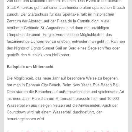
von über drei Millionen Lichtern. machen. Das Event in der ältesten
Stadt Amerikas geht auf einen Jahrhunderte alten spanischen Brauch
zurück. Der Startschuss für das Spektakel fällt im historischen
Zentrum der Altstadt, auf der Plaza de la Constitucion. Viele
berühmte Gebäude St. Augustines sind dann mit unzähligen
Lämpchen dekoriert. Es gibt verschiedene Möglichkeiten, das
faszinierende Lichtermeer zu erleben: entweder man geht im Rahmen
des Nights of Lights Sunset Sail an Bord eines Segelschiffes oder
genießt den Ausblick vom Helikopter.
Ballspiele um Mitternacht
Die Möglichkeit, das neue Jahr auf besondere Weise zu begehen,
hat man in Panama City Beach. Beim New Year’s Eve Beach Ball
Drop starten die Besucher auf außergewöhnliche und spielerische Art
ins neue Jahr. Pünktlich um Mitternacht prasseln hier rund 10.000
Wasserbällen aus riseigen Netzen auf die Anwesenden. Auch der
Countdown wird mit einem Wasserball durchgeführt, der
heruntergelassen wird.