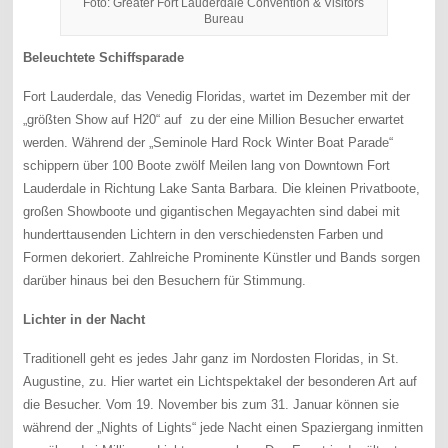
Foto: Greater Fort Lauderdale Convention & Visitors
Bureau
Beleuchtete Schiffsparade
Fort Lauderdale, das Venedig Floridas, wartet im Dezember mit der
„größten Show auf H20“ auf zu der eine Million Besucher erwartet
werden. Während der „Seminole Hard Rock Winter Boat Parade“
schippern über 100 Boote zwölf Meilen lang von Downtown Fort
Lauderdale in Richtung Lake Santa Barbara. Die kleinen Privatboote,
großen Showboote und gigantischen Megayachten sind dabei mit
hunderttausenden Lichtern in den verschiedensten Farben und
Formen dekoriert. Zahlreiche Prominente Künstler und Bands sorgen
darüber hinaus bei den Besuchern für Stimmung.
Lichter in der Nacht
Traditionell geht es jedes Jahr ganz im Nordosten Floridas, in St.
Augustine, zu. Hier wartet ein Lichtspektakel der besonderen Art auf
die Besucher. Vom 19. November bis zum 31. Januar können sie
während der „Nights of Lights“ jede Nacht einen Spaziergang inmitten