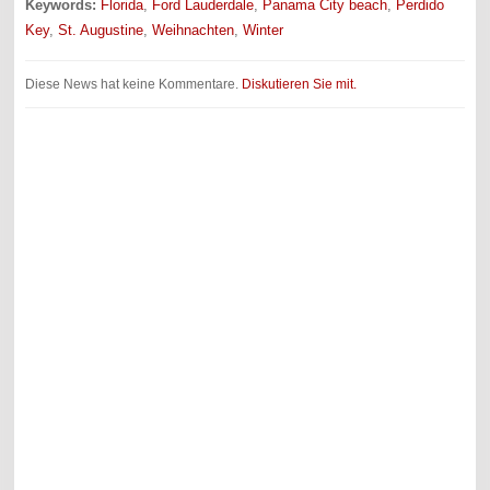
Keywords:
Florida
,
Ford Lauderdale
,
Panama City beach
,
Perdido
Key
,
St. Augustine
,
Weihnachten
,
Winter
Diese News hat keine Kommentare.
Diskutieren Sie mit.