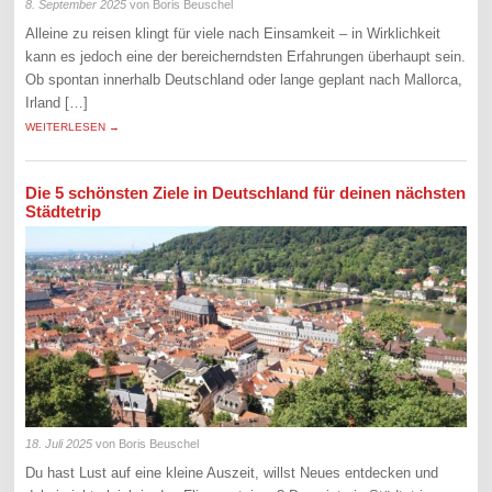
8. September 2025
von Boris Beuschel
Alleine zu reisen klingt für viele nach Einsamkeit – in Wirklichkeit
kann es jedoch eine der bereicherndsten Erfahrungen überhaupt sein.
Ob spontan innerhalb Deutschland oder lange geplant nach Mallorca,
Irland […]
WEITERLESEN →
Die 5 schönsten Ziele in Deutschland für deinen nächsten
Städtetrip
18. Juli 2025
von Boris Beuschel
Du hast Lust auf eine kleine Auszeit, willst Neues entdecken und