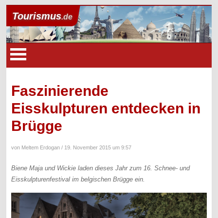
Tourismus
.de
Faszinierende
Eisskulpturen entdecken in
Brügge
von Meltem Erdogan /
19. November 2015 um 9:57
Biene Maja und Wickie laden dieses Jahr zum 16. Schnee- und
Eisskulpturenfestival im belgischen Brügge ein.