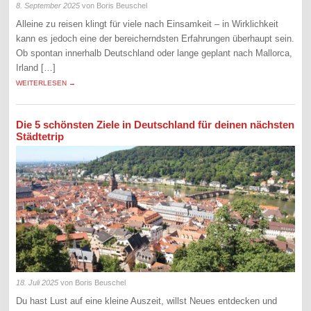
8. September 2025
von Boris Beuschel
Alleine zu reisen klingt für viele nach Einsamkeit – in Wirklichkeit
kann es jedoch eine der bereicherndsten Erfahrungen überhaupt sein.
Ob spontan innerhalb Deutschland oder lange geplant nach Mallorca,
Irland […]
WEITERLESEN →
Die 5 schönsten Ziele in Deutschland für deinen nächsten
Städtetrip
18. Juli 2025
von Boris Beuschel
Du hast Lust auf eine kleine Auszeit, willst Neues entdecken und