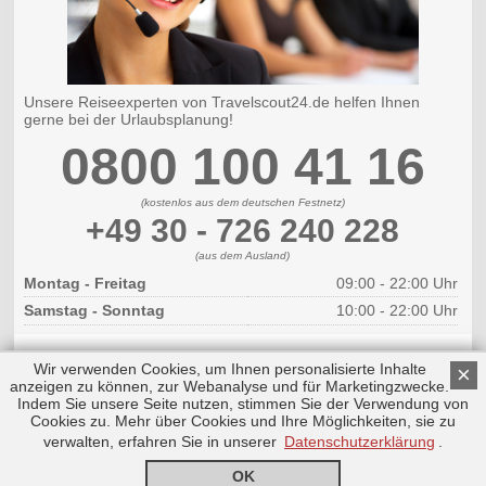
Unsere Reiseexperten von Travelscout24.de helfen Ihnen
gerne bei der Urlaubsplanung!
0800 100 41 16
(kostenlos aus dem deutschen Festnetz)
+49 30 - 726 240 228
(aus dem Ausland)
Montag - Freitag
09:00 - 22:00 Uhr
Samstag - Sonntag
10:00 - 22:00 Uhr
Wir verwenden Cookies, um Ihnen personalisierte Inhalte
×
anzeigen zu können, zur Webanalyse und für Marketingzwecke.
Indem Sie unsere Seite nutzen, stimmen Sie der Verwendung von
Cookies zu. Mehr über Cookies und Ihre Möglichkeiten, sie zu
Copyright © 2026 by Triplemind GmbH
Nach oben
Impressum
|
Datenschutz
verwalten, erfahren Sie in unserer
Datenschutzerklärung
.
OK