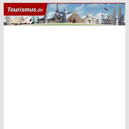
Tourismus
.de