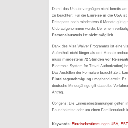
Damit das Urlaubsvergnügen nicht bereits am 
zu beachten: Für die
Einreise in die USA
ist
Reisepass noch mindestens 6 Monate gültig 
Club aufgenommen wurde. Bei einem vorläufige
Personalausweis ist nicht möglich
.
Dank des Visa Waiver Programms ist eine vis
Aufenthalt nicht länger als drei Monate and
muss
mindestens 72 Stunden vor Reiseantr
Electronic System for Travel Authorization) b
Das Ausfüllen der Formulare braucht Zeit, kan
Einreisegenehmigung
umgehend erteilt. Es 
deutsche Minderjährige gilt dasselbe Verfahr
Antrag.
Übrigens: Die Einreisebestimmungen gelten i
Pauschalreise oder um einen Familienurlaub 
Keywords:
Einreisebestimmungen USA
,
EST