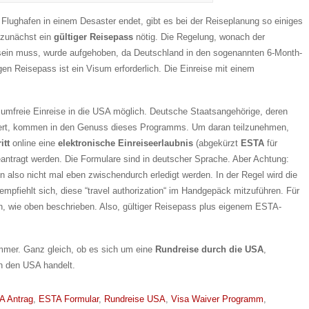
Flughafen in einem Desaster endet, gibt es bei der Reiseplanung so einiges
 zunächst ein
gültiger Reisepass
nötig. Die Regelung, wonach der
sein muss, wurde aufgehoben, da Deutschland in den sogenannten 6-Month-
n Reisepass ist ein Visum erforderlich. Die Einreise mit einem
umfreie Einreise in die USA möglich. Deutsche Staatsangehörige, deren
auert, kommen in den Genuss dieses Programms. Um daran teilzunehmen,
itt
online eine
elektronische Einreiseerlaubnis
(abgekürzt
ESTA
für
eantragt werden. Die Formulare sind in deutscher Sprache. Aber Achtung:
n also nicht mal eben zwischendurch erledigt werden. In der Regel wird die
empfiehlt sich, diese “travel authorization“ im Handgepäck mitzuführen. Für
en, wie oben beschrieben. Also, gültiger Reisepass plus eigenem ESTA-
mmer. Ganz gleich, ob es sich um eine
Rundreise durch die USA
,
in den USA handelt.
A Antrag
,
ESTA Formular
,
Rundreise USA
,
Visa Waiver Programm
,