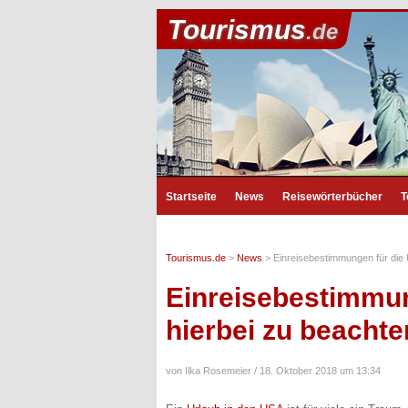
Tourismus
.de
Startseite
News
Reisewörterbücher
T
Tourismus.de
>
News
>
Einreisebestimmungen für die 
Einreisebestimmun
hierbei zu beachte
von Ilka Rosemeier /
18. Oktober 2018 um 13:34