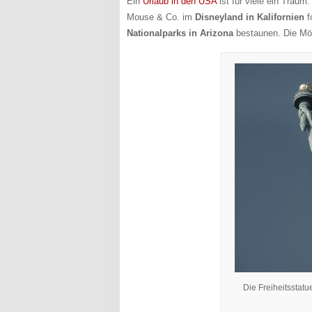
Ein
Urlaub in den USA
ist für viele ein Traum
Mouse & Co. im
Disneyland in Kalifornien
f
Nationalparks in Arizona
bestaunen. Die Mög
Die Freiheitsstatu