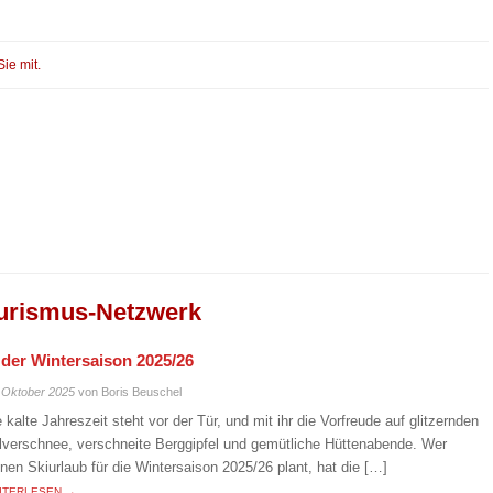
Sie mit.
urismus-Netzwerk
n der Wintersaison 2025/26
 Oktober 2025
von Boris Beuschel
e kalte Jahreszeit steht vor der Tür, und mit ihr die Vorfreude auf glitzernden
lverschnee, verschneite Berggipfel und gemütliche Hüttenabende. Wer
inen Skiurlaub für die Wintersaison 2025/26 plant, hat die […]
ITERLESEN →