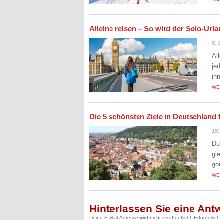
Alleine reisen – So wird der Solo-Ur
8. 
Al
je
in
WE
Die 5 schönsten Ziele in Deutschland 
18.
Du
gl
ge
WE
Hinterlassen Sie eine Ant
Deine E-Mail-Adresse wird nicht veröffentlicht.
Erforderlic