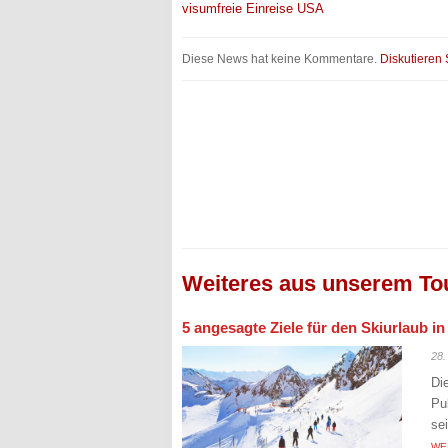
visumfreie Einreise USA
Diese News hat keine Kommentare.
Diskutieren 
Weiteres aus unserem To
5 angesagte Ziele für den Skiurlaub i
28.
Di
Pu
se
WE