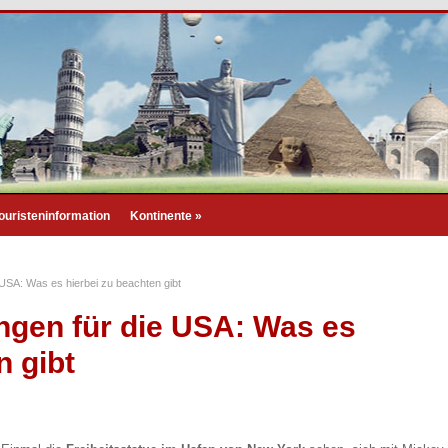
ouristeninformation
Kontinente
»
USA: Was es hierbei zu beachten gibt
gen für die USA: Was es
n gibt