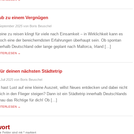
laub zu einem Vergnügen
September 2025
von Boris Beuschel
leine zu reisen klingt für viele nach Einsamkeit – in Wirklichkeit kann es
doch eine der bereicherndsten Erfahrungen überhaupt sein. Ob spontan
nerhalb Deutschland oder lange geplant nach Mallorca, Irland […]
ITERLESEN →
für deinen nächsten Städtetrip
 Juli 2025
von Boris Beuschel
 hast Lust auf eine kleine Auszeit, willst Neues entdecken und dabei nicht
eich in den Flieger steigen? Dann ist ein Städtetrip innerhalb Deutschlands
nau das Richtige für dich! Ob […]
ITERLESEN →
wort
he Felder sind mit
*
markiert