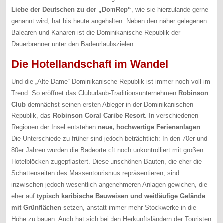
Liebe der Deutschen zu der „DomRep“
, wie sie hierzulande gerne
genannt wird, hat bis heute angehalten: Neben den näher gelegenen
Balearen und Kanaren ist die Dominikanische Republik der
Dauerbrenner unter den Badeurlaubszielen.
Die Hotellandschaft im Wandel
Und die „Alte Dame“ Dominikanische Republik ist immer noch voll im
Trend: So eröffnet das Cluburlaub-Traditionsunternehmen
Robinson
Club
demnächst seinen ersten Ableger in der Dominikanischen
Republik, das
Robinson Coral Caribe Resort
. In verschiedenen
Regionen der Insel entstehen
neue, hochwertige Ferienanlagen
.
Die Unterschiede zu früher sind jedoch beträchtlich: In den 70er und
80er Jahren wurden die Badeorte oft noch unkontrolliert mit großen
Hotelblöcken zugepflastert. Diese unschönen Bauten, die eher die
Schattenseiten des Massentourismus repräsentieren, sind
inzwischen jedoch wesentlich angenehmeren Anlagen gewichen, die
eher auf
typisch karibische Bauweisen und weitläufige Gelände
mit Grünflächen
setzen, anstatt immer mehr Stockwerke in die
Höhe zu bauen. Auch hat sich bei den Herkunftsländern der Touristen