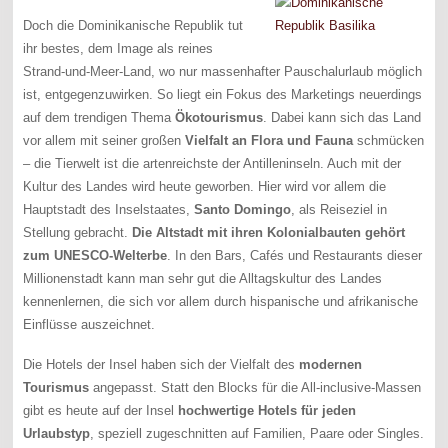
Doch die Dominikanische Republik tut
ihr bestes, dem Image als reines
Strand-und-Meer-Land, wo nur massenhafter Pauschalurlaub möglich
ist, entgegenzuwirken. So liegt ein Fokus des Marketings neuerdings
auf dem trendigen Thema
Ökotourismus
. Dabei kann sich das Land
vor allem mit seiner großen
Vielfalt an Flora und Fauna
schmücken
– die Tierwelt ist die artenreichste der Antilleninseln. Auch mit der
Kultur des Landes wird heute geworben. Hier wird vor allem die
Hauptstadt des Inselstaates,
Santo Domingo
, als Reiseziel in
Stellung gebracht.
Die Altstadt mit ihren Kolonialbauten gehört
zum UNESCO-Welterbe
. In den Bars, Cafés und Restaurants dieser
Millionenstadt kann man sehr gut die Alltagskultur des Landes
kennenlernen, die sich vor allem durch hispanische und afrikanische
Einflüsse auszeichnet.
Die Hotels der Insel haben sich der Vielfalt des
modernen
Tourismus
angepasst. Statt den Blocks für die All-inclusive-Massen
gibt es heute auf der Insel
hochwertige Hotels für jeden
Urlaubstyp
, speziell zugeschnitten auf Familien, Paare oder Singles.