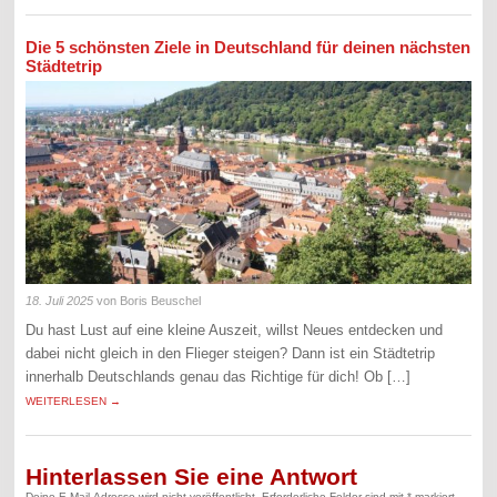
Die 5 schönsten Ziele in Deutschland für deinen nächsten
Städtetrip
18. Juli 2025
von Boris Beuschel
Du hast Lust auf eine kleine Auszeit, willst Neues entdecken und
dabei nicht gleich in den Flieger steigen? Dann ist ein Städtetrip
innerhalb Deutschlands genau das Richtige für dich! Ob […]
WEITERLESEN →
Hinterlassen Sie eine Antwort
Deine E-Mail-Adresse wird nicht veröffentlicht.
Erforderliche Felder sind mit
*
markiert