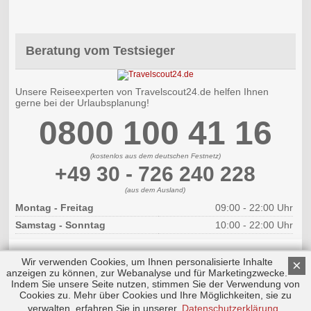
Beratung vom Testsieger
Unsere Reiseexperten von Travelscout24.de helfen Ihnen
gerne bei der Urlaubsplanung!
0800 100 41 16
(kostenlos aus dem deutschen Festnetz)
+49 30 - 726 240 228
(aus dem Ausland)
Montag - Freitag
09:00 - 22:00 Uhr
Samstag - Sonntag
10:00 - 22:00 Uhr
Wir verwenden Cookies, um Ihnen personalisierte Inhalte
×
anzeigen zu können, zur Webanalyse und für Marketingzwecke.
Indem Sie unsere Seite nutzen, stimmen Sie der Verwendung von
Cookies zu. Mehr über Cookies und Ihre Möglichkeiten, sie zu
Copyright © 2026 by Triplemind GmbH
Nach oben
Impressum
|
Datenschutz
verwalten, erfahren Sie in unserer
Datenschutzerklärung
.