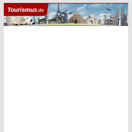
Tourismus
.de