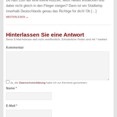
Du hast Lust auf eine kleine Auszeit, willst Neues entdecken und
dabei nicht gleich in den Flieger steigen? Dann ist ein Städtetrip
innerhalb Deutschlands genau das Richtige für dich! Ob […]
WEITERLESEN →
Hinterlassen Sie eine Antwort
Deine E-Mail-Adresse wird nicht veröffentlicht.
Erforderliche Felder sind mit
*
markiert
Kommentar
Ja, die
Datenschutzerklärung
habe ich zur Kenntnis genommen.
Name
*
E-Mail
*