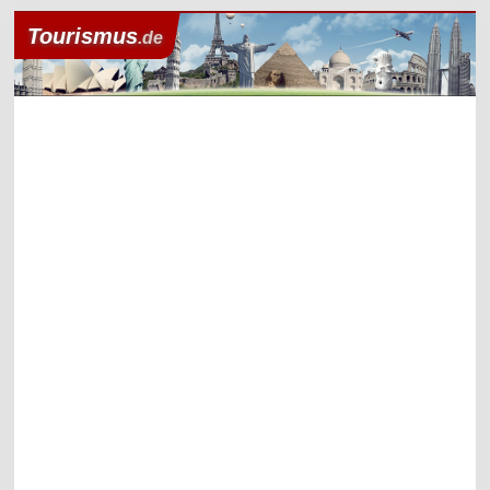
Tourismus
.de