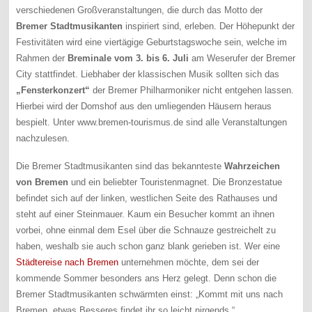
verschiedenen Großveranstaltungen, die durch das Motto der
Bremer Stadtmusikanten
inspiriert sind, erleben. Der Höhepunkt der
Festivitäten wird eine viertägige Geburtstagswoche sein, welche im
Rahmen der
Breminale vom 3. bis 6. Juli
am Weserufer der Bremer
City stattfindet. Liebhaber der klassischen Musik sollten sich das
„Fensterkonzert“
der Bremer Philharmoniker nicht entgehen lassen.
Hierbei wird der Domshof aus den umliegenden Häusern heraus
bespielt. Unter www.bremen-tourismus.de sind alle Veranstaltungen
nachzulesen.
Die Bremer Stadtmusikanten sind das bekannteste
Wahrzeichen
von Bremen
und ein beliebter Touristenmagnet. Die Bronzestatue
befindet sich auf der linken, westlichen Seite des Rathauses und
steht auf einer Steinmauer. Kaum ein Besucher kommt an ihnen
vorbei, ohne einmal dem Esel über die Schnauze gestreichelt zu
haben, weshalb sie auch schon ganz blank gerieben ist. Wer eine
Städtereise nach Bremen
unternehmen möchte, dem sei der
kommende Sommer besonders ans Herz gelegt. Denn schon die
Bremer Stadtmusikanten schwärmten einst: „Kommt mit uns nach
Bremen, etwas Besseres findet ihr so leicht nirgends.“