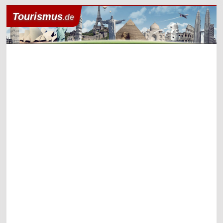
Tourismus
.de