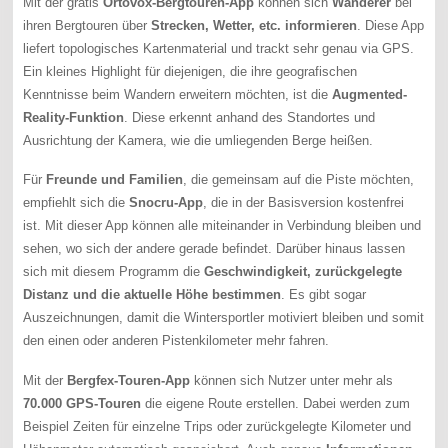
Mit der gratis
Ortovox-Bergtouren-App
können sich
Wanderer
bei
ihren Bergtouren über
Strecken, Wetter, etc. informieren
. Diese App
liefert topologisches Kartenmaterial und trackt sehr genau via GPS.
Ein kleines Highlight für diejenigen, die ihre geografischen
Kenntnisse beim Wandern erweitern möchten, ist die
Augmented-
Reality-Funktion
. Diese erkennt anhand des Standortes und
Ausrichtung der Kamera, wie die umliegenden Berge heißen.
Für
Freunde und Familien
, die gemeinsam auf die Piste möchten,
empfiehlt sich die
Snocru-App
, die in der Basisversion kostenfrei
ist. Mit dieser App können alle miteinander in Verbindung bleiben und
sehen, wo sich der andere gerade befindet. Darüber hinaus lassen
sich mit diesem Programm die
Geschwindigkeit, zurückgelegte
Distanz und die aktuelle Höhe bestimmen
. Es gibt sogar
Auszeichnungen, damit die Wintersportler motiviert bleiben und somit
den einen oder anderen Pistenkilometer mehr fahren.
Mit der
Bergfex-Touren-App
können sich Nutzer unter mehr als
70.000 GPS-Touren
die eigene Route erstellen. Dabei werden zum
Beispiel Zeiten für einzelne Trips oder zurückgelegte Kilometer und