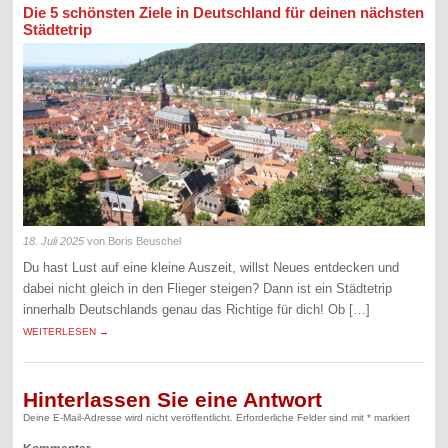
Die 5 schönsten Ziele in Deutschland für deinen nächsten
Städtetrip
18. Juli 2025
von Boris Beuschel
Du hast Lust auf eine kleine Auszeit, willst Neues entdecken und
dabei nicht gleich in den Flieger steigen? Dann ist ein Städtetrip
innerhalb Deutschlands genau das Richtige für dich! Ob […]
WEITERLESEN →
Hinterlassen Sie eine Antwort
Deine E-Mail-Adresse wird nicht veröffentlicht.
Erforderliche Felder sind mit
*
markiert