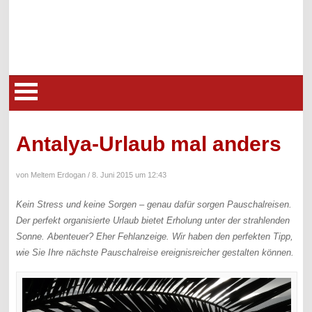
Antalya-Urlaub mal anders
von Meltem Erdogan /
8. Juni 2015 um 12:43
Kein Stress und keine Sorgen – genau dafür sorgen Pauschalreisen.
Der perfekt organisierte Urlaub bietet Erholung unter der strahlenden
Sonne. Abenteuer? Eher Fehlanzeige. Wir haben den perfekten Tipp,
wie Sie Ihre nächste Pauschalreise ereignisreicher gestalten können.