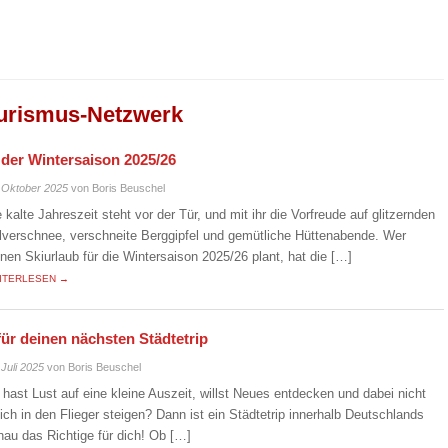
urismus-Netzwerk
n der Wintersaison 2025/26
 Oktober 2025
von Boris Beuschel
e kalte Jahreszeit steht vor der Tür, und mit ihr die Vorfreude auf glitzernden
lverschnee, verschneite Berggipfel und gemütliche Hüttenabende. Wer
inen Skiurlaub für die Wintersaison 2025/26 plant, hat die […]
ITERLESEN →
für deinen nächsten Städtetrip
 Juli 2025
von Boris Beuschel
 hast Lust auf eine kleine Auszeit, willst Neues entdecken und dabei nicht
eich in den Flieger steigen? Dann ist ein Städtetrip innerhalb Deutschlands
nau das Richtige für dich! Ob […]