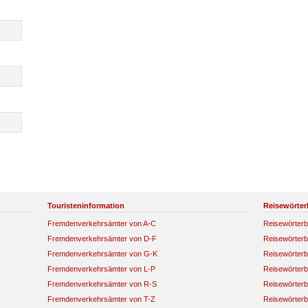
Touristeninformation
Reisewörter
Fremdenverkehrsämter von A-C
Reisewörterb
Fremdenverkehrsämter von D-F
Reisewörterb
Fremdenverkehrsämter von G-K
Reisewörterb
Fremdenverkehrsämter von L-P
Reisewörterb
Fremdenverkehrsämter von R-S
Reisewörterb
Fremdenverkehrsämter von T-Z
Reisewörterb