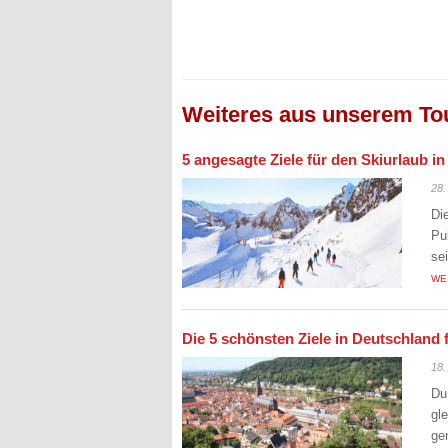
Weiteres aus unserem To
5 angesagte Ziele für den Skiurlaub i
28.
Di
Pu
se
WE
Die 5 schönsten Ziele in Deutschland 
18.
Du
gl
ge