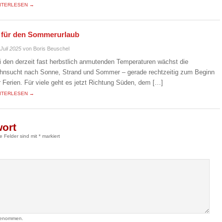
ITERLESEN →
s für den Sommerurlaub
 Juli 2025
von Boris Beuschel
i den derzeit fast herbstlich anmutenden Temperaturen wächst die
hnsucht nach Sonne, Strand und Sommer – gerade rechtzeitig zum Beginn
r Ferien. Für viele geht es jetzt Richtung Süden, dem […]
ITERLESEN →
wort
he Felder sind mit
*
markiert
genommen.