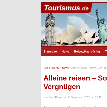
Tourismus
.de
Startseite
News
Reisewörterbücher
T
Tourismus.de
>
News
>
Alleine reisen – So wird der S
Alleine reisen – S
Vergnügen
von Boris Beuschel /
8. September 2025 um 15:45