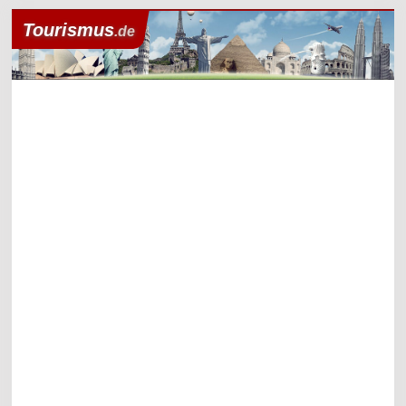
Tourismus
.de