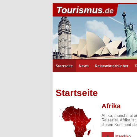
Tourismus
.de
Startseite
News
Reisewörterbücher
T
Startseite
Afrika
Afrika, manchmal au
Reiseziel. Afrika i
diesen Kontinent de
Marokko