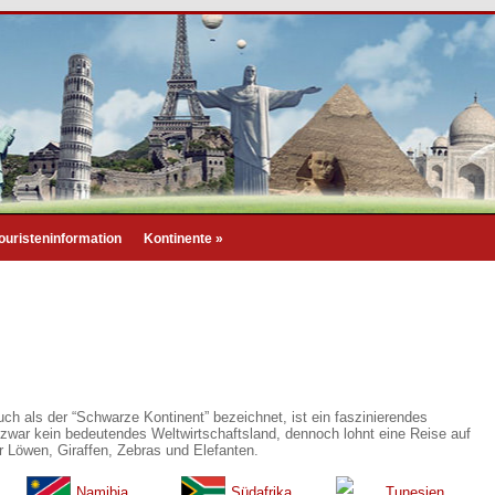
ouristeninformation
Kontinente
»
ch als der “Schwarze Kontinent” bezeichnet, ist ein faszinierendes
st zwar kein bedeutendes Weltwirtschaftsland, dennoch lohnt eine Reise auf
r Löwen, Giraffen, Zebras und Elefanten.
Namibia
Südafrika
Tunesien