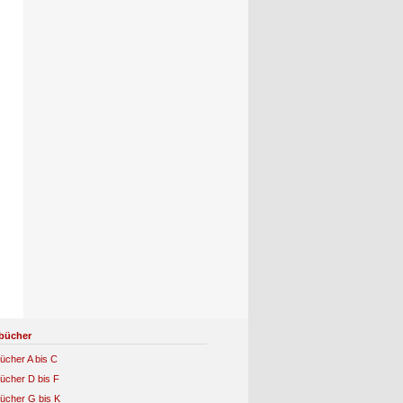
bücher
ücher A bis C
ücher D bis F
ücher G bis K