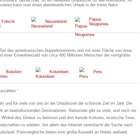
Kontinent“ bezeichnet, ist ein beliebtes Urlaubsziel für alle Abenteurer. Im
sweise kann man einen abenteuerlichen Urlaub in der freien Natur
Papua-
Fidschi
Neuseeland
Neuguinea
 Teil des amerikanischen Doppelkontinents und mit einer Fläche von etwa
d einer Einwohnerzahl von circa 400 Millionen Menschen der viertgrößte
Brasilien
Kolumbien
Peru
erzählen.“
r und für viele von uns ist die Urlaubszeit die schönste Zeit im Jahr. Die
hl an beeindruckenden Destinationen. Reiseziele gibt es viele, und noch nie
e Winkel des Globus zu bereisen und dort fremde Kulturen, exotische Tiere,
ndschaften zu erleben. Vor allem das Internet vereinfacht die Suche nach
ubsland. Preisvergleiche bieten eine große Auswahl an Hotels weltweit.